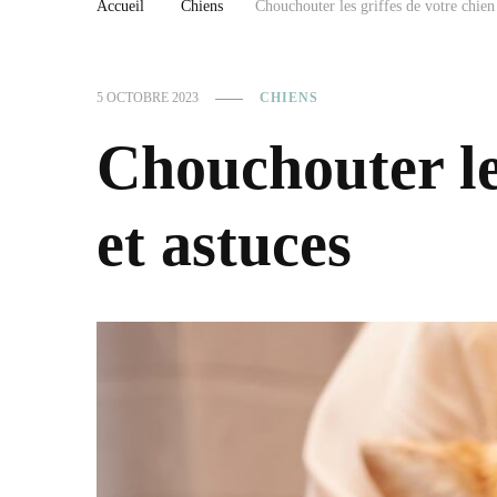
Accueil
Chiens
Chouchouter les griffes de votre chien 
5 OCTOBRE 2023
CHIENS
Chouchouter les
et astuces