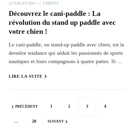
22 JUILLET 2024
CHIENS
Découvrez le cani-paddle : La
révolution du stand up paddle avec
votre chien !
Le cani-paddle, ou stand-up paddle avec chien, est la
dernière tendance qui séduit les passionnés de sports
nautiques et leurs compagnons à quatre pattes. Si …
LIRE LA SUITE
Pagination
PAGE
PAGE
PAGE
PAGE
1
2
3
4
PRÉCÉDENT
des
PAGE
…
20
SUIVANT
publications